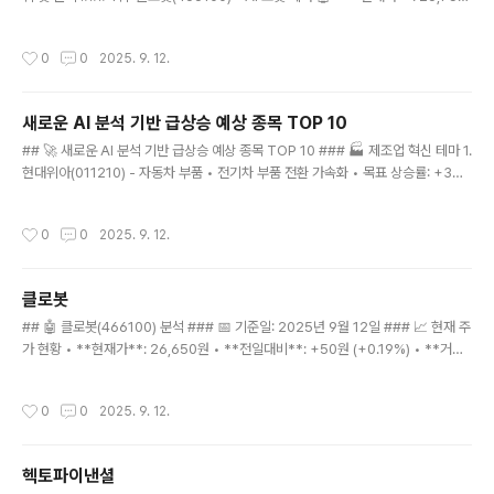
원 (+0.56%) • **급등 포인트**: 9월 9일 +17% 대폭등 • **30일 예측**: 28,
000~32,000원 (+15~20%) • **핵심**: AI 로봇 테마 + 거래량 폭증 ### 2
작성시간
0
0
2025. 9. 12.
위: 헥토파이낸셜(234340) - 핀테크 💳 • **현재가**: 18,250원 (+11.55%) •
**급등 포인트**: 오늘 +11.55% 강세 • **30일 예측**: 20,000~22,000원
(+10~20%) • **핵심**: 핀테크 + 결제 솔루션 ### 3위: 티엑스알로보틱스(48
새로운 AI 분석 기반 급상승 예상 종목 TOP 10
4810) - 로..
글 내용
## 🚀 새로운 AI 분석 기반 급상승 예상 종목 TOP 10 ### 🏭 제조업 혁신 테마 1.
현대위아(011210) - 자동차 부품 • 전기차 부품 전환 가속화 • 목표 상승률: +3
5% 2. 두산에너빌리티(034020) - 에너지 솔루션 • 소형원자로(SMR) 기술 선도
• 목표 상승률: +40% ### 🌐 메타버스/AR/VR 테마 3. 자이언트스텝(289220)
작성시간
0
0
2025. 9. 12.
- 메타버스 플랫폼 • 가상현실 콘텐츠 제작 확산 • 목표 상승률: +45% 4. 위메이드
(112040) - 블록체인 게임 • NFT 게임 생태계 구축 • 목표 상승률: +38% ###
🚗 모빌리티 혁신 테마 5. 만도(204320) - 자율주행 부품 • 자율주행 기술 상용화
클로봇
임박 • 목표 상승률: +42% 6. 현대모비스(0123..
글 내용
## 🤖 클로봇(466100) 분석 ### 📅 기준일: 2025년 9월 12일 ### 📈 현재 주
가 현황 • **현재가**: 26,650원 • **전일대비**: +50원 (+0.19%) • **거래
량**: 5,308,121주 ### 🚀 최근 급등 현황 • **8월 25일**: 18,220원 • **9
월 8일**: 22,050원 (+21.0%) • **9월 9일**: 25,800원 (+17.0%) • **9월
작성시간
0
0
2025. 9. 12.
12일**: 26,650원 (+3.3%) • **2주간 누적 상승률**: +46.3% ### 🔍 기술
적 분석 지표 • **MA5**: 25,530원 (현재가 상회) • **MA10**: 22,722원
(현재가 상회) • **MA15**: 21,411원 (현재가 상회) • **RSI**: 92..
헥토파이낸셜
글 내용