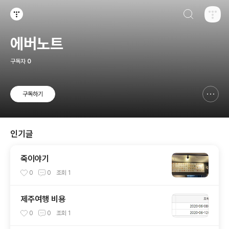
검색하기
티스토리
에버노트
구독자
0
구독하기
신고하기 레이어
열기
인기글
죽이야기
0
0
조회
1
제주여행 비용
0
0
조회
1