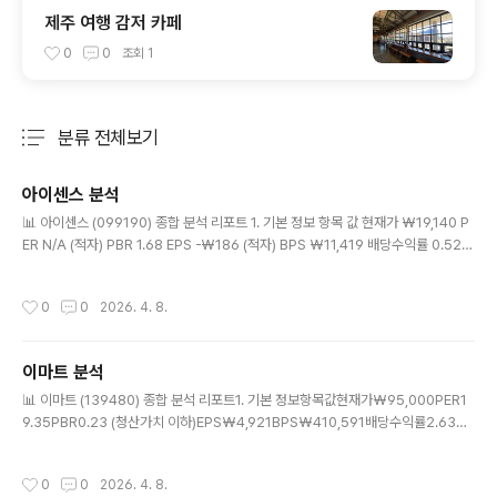
제주 여행 감저 카페
0
0
조회
1
분류 전체보기
주요 글 목록
아이센스 분석
글 내용
📊 아이센스 (099190) 종합 분석 리포트 1. 기본 정보 항목 값 현재가 ₩19,140 P
ER N/A (적자) PBR 1.68 EPS -₩186 (적자) BPS ₩11,419 배당수익률 0.52%
연간 변동성 50.3% (높음) 2. 재무 추이 (3개년) 연도 EPS BPS 배당수익률 2023
₩39 ₩10,055 0.40% 2024 ₩55 ₩11,580 0.70% 2025 -₩186 (적자전
작성시간
0
0
2026. 4. 8.
환) ₩11,419 0.52% → 2023~2024년 소폭 흑자 유지했으나 2025년 적자전
환. BPS도 소폭 감소하며 자본 훼손 시작 3. 기술적 분석 지표 값 해석 RSI(14) 43.
5 중립 (약간 약세) MACD -534 음전환, 데드크로스 5일선 ₩18,642 현재가 위
이마트 분석
(+2.7%) 20일선 ₩19..
글 내용
📊 이마트 (139480) 종합 분석 리포트1. 기본 정보항목값현재가₩95,000PER1
9.35PBR0.23 (청산가치 이하)EPS₩4,921BPS₩410,591배당수익률2.63%
2. 재무 추이 (3개년)연도EPSBPS배당수익률2023₩9,122₩379,0972.39%
2024-₩35,635 (적자)₩331,4573.15%2025₩4,921 (흑자전환)₩410,5
작성시간
0
0
2026. 4. 8.
912.63%→ 2024년 대규모 적자 후 2025년 흑자전환했으나, 이익 규모는 202