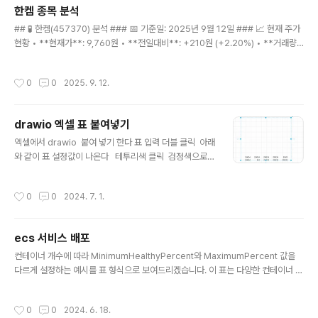
치**: 고점 대비 -2.6% ### 🔮 30일 예측 시나리오 (2025-10-12까지) 예측 결
한켐 종목 분석
과..
글 내용
## 🧪 한켐(457370) 분석 ### 📅 기준일: 2025년 9월 12일 ### 📈 현재 주가
현황 • **현재가**: 9,760원 • **전일대비**: +210원 (+2.20%) • **거래량*
*: 70,016주 ### 🔍 기술적 분석 지표 • **MA5**: 9,672원 (현재가 상회) • *
*MA10**: 9,649원 (현재가 상회) • **MA15**: 9,545원 (현재가 상회) • **R
작성시간
0
0
2025. 9. 12.
SI**: 64.0 (적정 구간) • **변동성**: 1.9% (매우 안정적) ### 📊 가격 범위 분
석 • **15일 최고가**: 9,840원 • **15일 최저가**: 9,260원 • **현재 위치**:
고점 대비 -0.8% ### 🔮 30일 예측 시나리오 (2025-10-12까지) 예측 결과..
drawio 엑셀 표 붙여넣기
글 내용
엑셀에서 drawio 붙여 넣기 한다 표 입력 더블 클릭 아래
와 같이 표 설정값이 나온다 테투리색 클릭 검정색으로
변경 결과 값
작성시간
0
0
2024. 7. 1.
ecs 서비스 배포
글 내용
컨테이너 개수에 따라 MinimumHealthyPercent와 MaximumPercent 값을
다르게 설정하는 예시를 표 형식으로 보여드리겠습니다. 이 표는 다양한 컨테이너 개
수에 대해 무중단 배포를 보장하는 설정을 제안합니다.컨테이너 개수 (Desired Co
unt)MinimumHealthyPercentMaximumPercent설명1100200배포 중 하나
작성시간
0
0
2024. 6. 18.
의 컨테이너를 유지하고, 새로운 컨테이너를 추가하여 무중단 배포를 보장250200