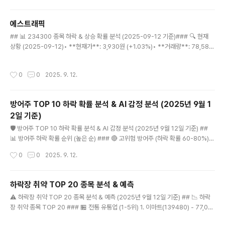
3년 대비 절반 수준3. 기술적 분석지표값해석RSI(14)51.1중립MACD-1,275음전
환 (약세)5일선₩91,760현재가 위20일선₩95,200현재가 부근60일선₩95,7
에스트래픽
31현재가 아래120일선₩87,437현재가 위볼린저 상단/하단₩101,154 / ₩89..
글 내용
## 📊 234300 종목 하락 & 상승 확률 분석 (2025-09-12 기준)### 🔍 현재
상황 (2025-09-12)• **현재가**: 3,930원 (+1.03%)• **거래량**: 78,580
주 (보통)• **가격대**: 3,800-4,000원 박스권### 📈 기술적 분석가격 움직임:
• 8월 1일: 3,790원 (-2.32% 하락)• 8월 28일: 3,865원 (대량거래 354,502
작성시간
0
0
2025. 9. 12.
주)• 9월 초: 3,840원 하락 후 반등• 현재: 3,930원 (상승 추세)거래량 패턴:• 8월
28일-29일 대량거래 (반등 신호)• 9월 들어 거래량 안정화• 최근 3일간 소폭 증가
기술적 지표:• 지지선: 3,800원• 저항선: 3,950원• 현재 박스권 상단 근처### 🎯
방어주 TOP 10 하락 확률 분석 & AI 감정 분석 (2025년 9월 1
확률 분석 (향후 30일)##..
2일 기준)
글 내용
🛡️ 방어주 TOP 10 하락 확률 분석 & AI 감정 분석 (2025년 9월 12일 기준) ##
📊 방어주 하락 확률 순위 (높은 순) ### 🔴 고위험 방어주 (하락 확률 60-80%) #
### 1위: 농심(004370) - 하락 확률 75% 🍜 • **현재가**: 521,000원 (+6.7
작성시간
0
0
2025. 9. 12.
6%) • **하락 요인**: • 급등 후 조정 압박 (9월 11일 +19%) • 고평가 구간 진입
(PER 25배 이상) • 원자재 가격 상승 압박 • **AI 감정 분석**: 😰 불안 (과열 신
호) • **예상 하락폭**: -15~-25% • **목표가**: 400,000~450,000원 ##
하락장 취약 TOP 20 종목 분석 & 예측
## 2위: NAVER(035420) - 하락 확률 65% 💻 • **현재가**: 237,000원 ..
글 내용
⚠️ 하락장 취약 TOP 20 종목 분석 & 예측 (2025년 9월 12일 기준) ## 📉 하락
장 취약 종목 TOP 20 ### 🏪 전통 유통업 (1-5위) 1. 이마트(139480) - 77,00
0원 • **하락 요인**: 온라인 쇼핑 확산, 매장 수익성 악화 • **6개월 예측**: 65,