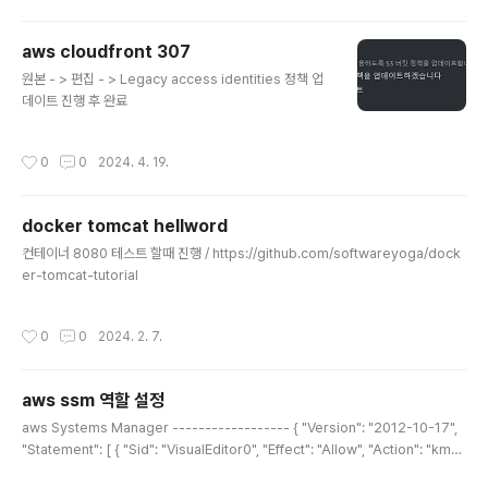
두 개의 컨테이너 중 최소 하나는 항상 유지, 새로운 두 개의 컨테이너를 추가하여 무
중단 배포367200세 개의 컨테이너 중 최소 두 개는 항상 유지, 새로운 세 개의 컨테
aws cloudfront 307
이너를 추가하여 무중단 배포475200네 개의 컨테이너 중 최소 세 개는 항상 유지,
글 내용
새로운 네 개의..
원본 - > 편집 - > Legacy access identities 정책 업
데이트 진행 후 완료
작성시간
0
0
2024. 4. 19.
docker tomcat hellword
글 내용
컨테이너 8080 테스트 할때 진행 / https://github.com/softwareyoga/dock
er-tomcat-tutorial
작성시간
0
0
2024. 2. 7.
aws ssm 역할 설정
글 내용
aws Systems Manager ------------------ { "Version": "2012-10-17",
"Statement": [ { "Sid": "VisualEditor0", "Effect": "Allow", "Action": "kms:
Decrypt", "Resource": "arn:aws:kms:ap-northeast-2:2424124:key/a1