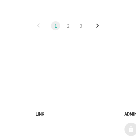
이
다
1
2
3
전
음
LINK
ADMI
admi