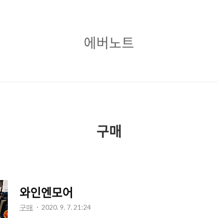
에
에버노트
버
노
트
구매
와인엔모어
구매
2020. 9. 7. 21:24