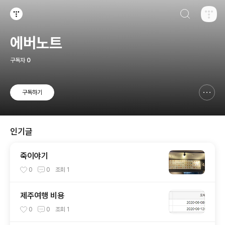
검색하기
티스토리
에버노트
구독자
0
구독하기
신고하기 레이어
열기
인기글
죽이야기
0
0
조회
1
제주여행 비용
0
0
조회
1