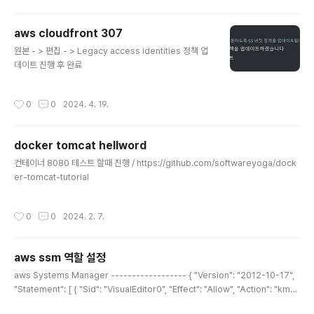
두 개의 컨테이너 중 최소 하나는 항상 유지, 새로운 두 개의 컨테이너를 추가하여 무
중단 배포367200세 개의 컨테이너 중 최소 두 개는 항상 유지, 새로운 세 개의 컨테
aws cloudfront 307
이너를 추가하여 무중단 배포475200네 개의 컨테이너 중 최소 세 개는 항상 유지,
글 내용
새로운 네 개의..
원본 - > 편집 - > Legacy access identities 정책 업
데이트 진행 후 완료
작성시간
0
0
2024. 4. 19.
docker tomcat hellword
글 내용
컨테이너 8080 테스트 할때 진행 / https://github.com/softwareyoga/dock
er-tomcat-tutorial
작성시간
0
0
2024. 2. 7.
aws ssm 역할 설정
글 내용
aws Systems Manager ------------------ { "Version": "2012-10-17",
"Statement": [ { "Sid": "VisualEditor0", "Effect": "Allow", "Action": "kms:
Decrypt", "Resource": "arn:aws:kms:ap-northeast-2:2424124:key/a1