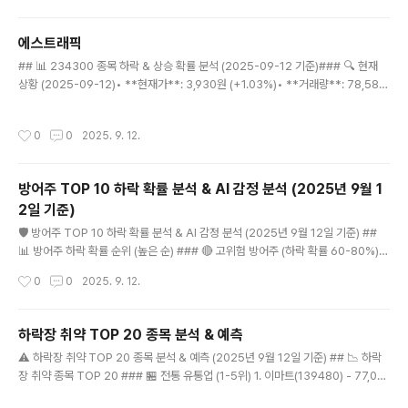
3년 대비 절반 수준3. 기술적 분석지표값해석RSI(14)51.1중립MACD-1,275음전
환 (약세)5일선₩91,760현재가 위20일선₩95,200현재가 부근60일선₩95,7
에스트래픽
31현재가 아래120일선₩87,437현재가 위볼린저 상단/하단₩101,154 / ₩89..
글 내용
## 📊 234300 종목 하락 & 상승 확률 분석 (2025-09-12 기준)### 🔍 현재
상황 (2025-09-12)• **현재가**: 3,930원 (+1.03%)• **거래량**: 78,580
주 (보통)• **가격대**: 3,800-4,000원 박스권### 📈 기술적 분석가격 움직임:
• 8월 1일: 3,790원 (-2.32% 하락)• 8월 28일: 3,865원 (대량거래 354,502
작성시간
0
0
2025. 9. 12.
주)• 9월 초: 3,840원 하락 후 반등• 현재: 3,930원 (상승 추세)거래량 패턴:• 8월
28일-29일 대량거래 (반등 신호)• 9월 들어 거래량 안정화• 최근 3일간 소폭 증가
기술적 지표:• 지지선: 3,800원• 저항선: 3,950원• 현재 박스권 상단 근처### 🎯
방어주 TOP 10 하락 확률 분석 & AI 감정 분석 (2025년 9월 1
확률 분석 (향후 30일)##..
2일 기준)
글 내용
🛡️ 방어주 TOP 10 하락 확률 분석 & AI 감정 분석 (2025년 9월 12일 기준) ##
📊 방어주 하락 확률 순위 (높은 순) ### 🔴 고위험 방어주 (하락 확률 60-80%) #
### 1위: 농심(004370) - 하락 확률 75% 🍜 • **현재가**: 521,000원 (+6.7
작성시간
0
0
2025. 9. 12.
6%) • **하락 요인**: • 급등 후 조정 압박 (9월 11일 +19%) • 고평가 구간 진입
(PER 25배 이상) • 원자재 가격 상승 압박 • **AI 감정 분석**: 😰 불안 (과열 신
호) • **예상 하락폭**: -15~-25% • **목표가**: 400,000~450,000원 ##
하락장 취약 TOP 20 종목 분석 & 예측
## 2위: NAVER(035420) - 하락 확률 65% 💻 • **현재가**: 237,000원 ..
글 내용
⚠️ 하락장 취약 TOP 20 종목 분석 & 예측 (2025년 9월 12일 기준) ## 📉 하락
장 취약 종목 TOP 20 ### 🏪 전통 유통업 (1-5위) 1. 이마트(139480) - 77,00
0원 • **하락 요인**: 온라인 쇼핑 확산, 매장 수익성 악화 • **6개월 예측**: 65,