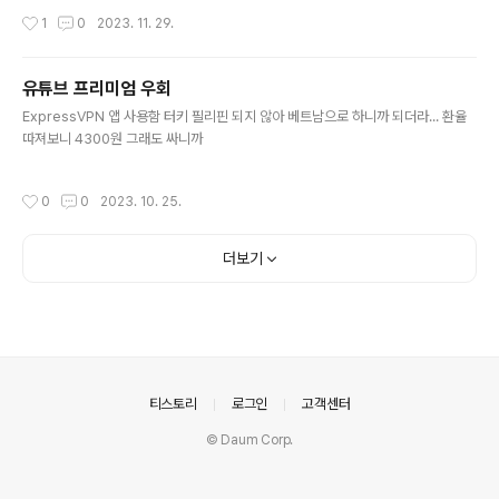
24124124124-d-124124124124" }, { "Sid": "VisualEditor1", "Effect": "Al
작성시간
1
0
2023. 11. 29.
low", "Action": [ "ssmmessages:CreateDataChannel", "logs:CreateLo
gStream", "logs:DescribeLogGroups", "ssm:UpdateInstanceInf..
유튜브 프리미엄 우회
글 내용
ExpressVPN 앱 사용함 터키 필리핀 되지 않아 베트남으로 하니까 되더라... 환율
따져보니 4300원 그래도 싸니까
작성시간
0
0
2023. 10. 25.
더보기
의안내
티스토리
로그인
고객센터
© Daum Corp.