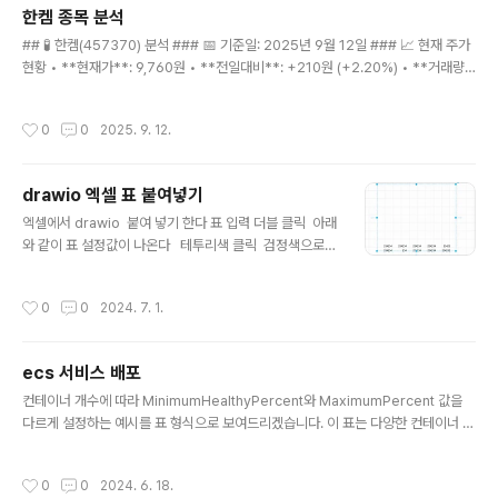
치**: 고점 대비 -2.6% ### 🔮 30일 예측 시나리오 (2025-10-12까지) 예측 결
한켐 종목 분석
과..
글 내용
## 🧪 한켐(457370) 분석 ### 📅 기준일: 2025년 9월 12일 ### 📈 현재 주가
현황 • **현재가**: 9,760원 • **전일대비**: +210원 (+2.20%) • **거래량*
*: 70,016주 ### 🔍 기술적 분석 지표 • **MA5**: 9,672원 (현재가 상회) • *
*MA10**: 9,649원 (현재가 상회) • **MA15**: 9,545원 (현재가 상회) • **R
작성시간
0
0
2025. 9. 12.
SI**: 64.0 (적정 구간) • **변동성**: 1.9% (매우 안정적) ### 📊 가격 범위 분
석 • **15일 최고가**: 9,840원 • **15일 최저가**: 9,260원 • **현재 위치**:
고점 대비 -0.8% ### 🔮 30일 예측 시나리오 (2025-10-12까지) 예측 결과..
drawio 엑셀 표 붙여넣기
글 내용
엑셀에서 drawio 붙여 넣기 한다 표 입력 더블 클릭 아래
와 같이 표 설정값이 나온다 테투리색 클릭 검정색으로
변경 결과 값
작성시간
0
0
2024. 7. 1.
ecs 서비스 배포
글 내용
컨테이너 개수에 따라 MinimumHealthyPercent와 MaximumPercent 값을
다르게 설정하는 예시를 표 형식으로 보여드리겠습니다. 이 표는 다양한 컨테이너 개
수에 대해 무중단 배포를 보장하는 설정을 제안합니다.컨테이너 개수 (Desired Co
unt)MinimumHealthyPercentMaximumPercent설명1100200배포 중 하나
작성시간
0
0
2024. 6. 18.
의 컨테이너를 유지하고, 새로운 컨테이너를 추가하여 무중단 배포를 보장250200