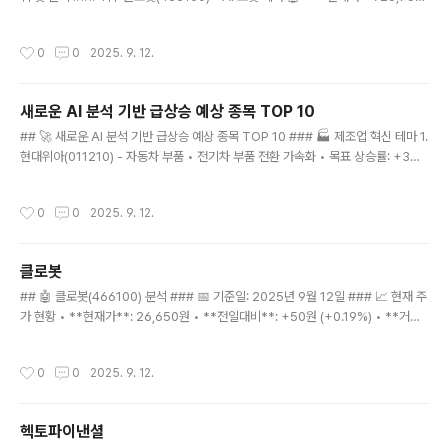
원 (+0.56%) • **급등 포인트**: 9월 9일 +17% 대폭등 • **30일 예측**: 28,
000~32,000원 (+15~20%) • **핵심**: AI 로봇 테마 + 거래량 폭증 ### 2
작성시간
0
0
2025. 9. 12.
위: 헥토파이낸셜(234340) - 핀테크 💳 • **현재가**: 18,250원 (+11.55%) •
**급등 포인트**: 오늘 +11.55% 강세 • **30일 예측**: 20,000~22,000원
(+10~20%) • **핵심**: 핀테크 + 결제 솔루션 ### 3위: 티엑스알로보틱스(48
새로운 AI 분석 기반 급상승 예상 종목 TOP 10
4810) - 로..
글 내용
## 🚀 새로운 AI 분석 기반 급상승 예상 종목 TOP 10 ### 🏭 제조업 혁신 테마 1.
현대위아(011210) - 자동차 부품 • 전기차 부품 전환 가속화 • 목표 상승률: +3
5% 2. 두산에너빌리티(034020) - 에너지 솔루션 • 소형원자로(SMR) 기술 선도
• 목표 상승률: +40% ### 🌐 메타버스/AR/VR 테마 3. 자이언트스텝(289220)
작성시간
0
0
2025. 9. 12.
- 메타버스 플랫폼 • 가상현실 콘텐츠 제작 확산 • 목표 상승률: +45% 4. 위메이드
(112040) - 블록체인 게임 • NFT 게임 생태계 구축 • 목표 상승률: +38% ###
🚗 모빌리티 혁신 테마 5. 만도(204320) - 자율주행 부품 • 자율주행 기술 상용화
클로봇
임박 • 목표 상승률: +42% 6. 현대모비스(0123..
글 내용
## 🤖 클로봇(466100) 분석 ### 📅 기준일: 2025년 9월 12일 ### 📈 현재 주
가 현황 • **현재가**: 26,650원 • **전일대비**: +50원 (+0.19%) • **거래
량**: 5,308,121주 ### 🚀 최근 급등 현황 • **8월 25일**: 18,220원 • **9
월 8일**: 22,050원 (+21.0%) • **9월 9일**: 25,800원 (+17.0%) • **9월
작성시간
0
0
2025. 9. 12.
12일**: 26,650원 (+3.3%) • **2주간 누적 상승률**: +46.3% ### 🔍 기술
적 분석 지표 • **MA5**: 25,530원 (현재가 상회) • **MA10**: 22,722원
(현재가 상회) • **MA15**: 21,411원 (현재가 상회) • **RSI**: 92..
헥토파이낸셜
글 내용