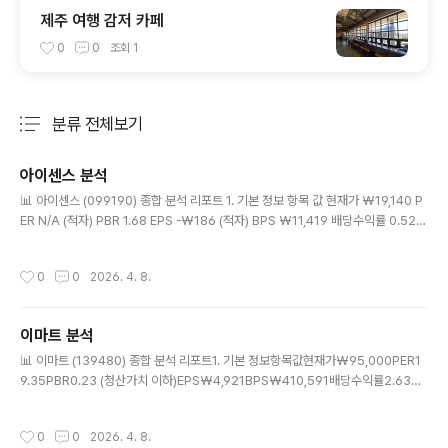
제주 여행 감저 카페
0
0
조회
1
분류 전체보기
주요 글 목록
아이센스 분석
글 내용
📊 아이센스 (099190) 종합 분석 리포트 1. 기본 정보 항목 값 현재가 ₩19,140 P
ER N/A (적자) PBR 1.68 EPS -₩186 (적자) BPS ₩11,419 배당수익률 0.52%
연간 변동성 50.3% (높음) 2. 재무 추이 (3개년) 연도 EPS BPS 배당수익률 2023
₩39 ₩10,055 0.40% 2024 ₩55 ₩11,580 0.70% 2025 -₩186 (적자전
작성시간
0
0
2026. 4. 8.
환) ₩11,419 0.52% → 2023~2024년 소폭 흑자 유지했으나 2025년 적자전
환. BPS도 소폭 감소하며 자본 훼손 시작 3. 기술적 분석 지표 값 해석 RSI(14) 43.
5 중립 (약간 약세) MACD -534 음전환, 데드크로스 5일선 ₩18,642 현재가 위
이마트 분석
(+2.7%) 20일선 ₩19..
글 내용
📊 이마트 (139480) 종합 분석 리포트1. 기본 정보항목값현재가₩95,000PER1
9.35PBR0.23 (청산가치 이하)EPS₩4,921BPS₩410,591배당수익률2.63%
2. 재무 추이 (3개년)연도EPSBPS배당수익률2023₩9,122₩379,0972.39%
2024-₩35,635 (적자)₩331,4573.15%2025₩4,921 (흑자전환)₩410,5
작성시간
0
0
2026. 4. 8.
912.63%→ 2024년 대규모 적자 후 2025년 흑자전환했으나, 이익 규모는 202